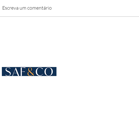
Escreva um comentário
Cours de Rive 4
1204 Genebra
Suíça
+41 22 819 15 55