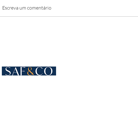
Escreva um comentário
Cours de Rive 4
1204 Genebra
Suíça
+41 22 819 15 55