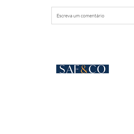
Escreva um comentário
Cours de Rive 4
1204 Genebra
Suíça
+41 22 819 15 55