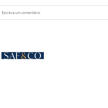
Escreva um comentário
Cours de Rive 4
1204 Genebra
Suíça
+41 22 819 15 55