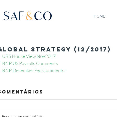
HOME
GLOBAL STRATEGY (12/2017)
UBS House View Nov2017
BNP US Payrolls Comments
BNP December Fed Comments
Comentários
Escreva um comentário