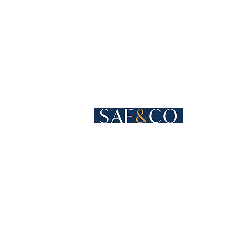
Cours de Rive 4
1204 Genebra
Suíça
+41 22 819 15 55