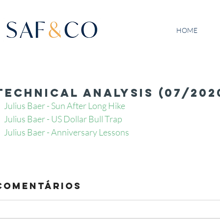
HOME
Technical Analysis (07/202
Julius Baer - Sun After Long Hike 
Julius Baer - US Dollar Bull Trap 
Julius Baer - Anniversary Lessons 
Comentários