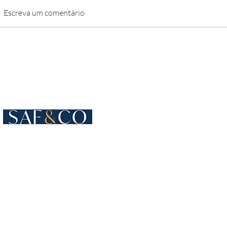
Escreva um comentário
Cours de Rive 4
1204 Genebra
Suíça
+41 22 819 15 55